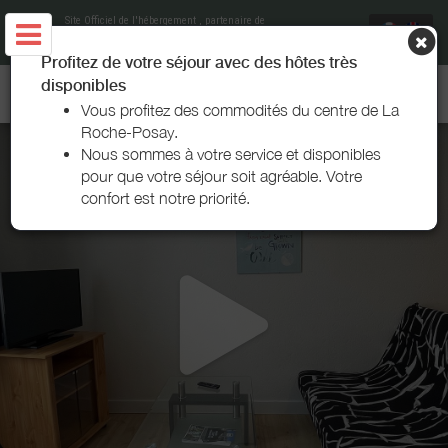
Site Officiel de l'hébergement
, partenaire de
Office de Tourisme et du Thermalisme La
Roche-Posay
Profitez de votre séjour avec des hôtes très
disponibles
SÉJOUR LA ROCHE - LA ROCHE-POSAY
Vous profitez des commodités du centre de La
Roche-Posay.
Nous sommes à votre service et disponibles
pour que votre séjour soit agréable. Votre
confort est notre priorité.